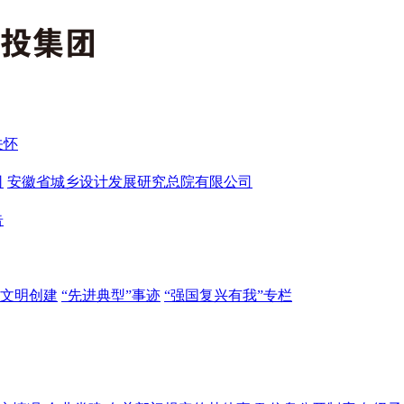
关怀
司
安徽省城乡设计发展研究总院有限公司
告
文明创建
“先进典型”事迹
“强国复兴有我”专栏