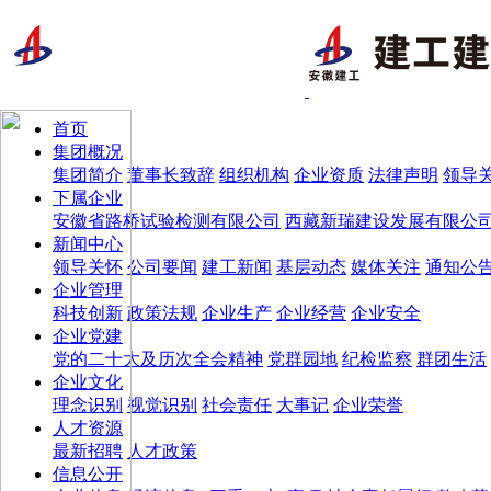
首页
集团概况
集团简介
董事长致辞
组织机构
企业资质
法律声明
领导
下属企业
安徽省路桥试验检测有限公司
西藏新瑞建设发展有限公
新闻中心
领导关怀
公司要闻
建工新闻
基层动态
媒体关注
通知公
企业管理
科技创新
政策法规
企业生产
企业经营
企业安全
企业党建
党的二十大及历次全会精神
党群园地
纪检监察
群团生活
企业文化
理念识别
视觉识别
社会责任
大事记
企业荣誉
人才资源
最新招聘
人才政策
信息公开