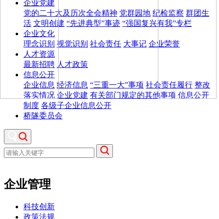
企业党建
党的二十大及历次全会精神
党群园地
纪检监察
群团生
活
文明创建
“先进典型”事迹
“强国复兴有我”专栏
企业文化
理念识别
视觉识别
社会责任
大事记
企业荣誉
人才资源
最新招聘
人才政策
信息公开
企业信息
经济信息
“三重一大”事项
社会责任履行
整改
落实情况
企业党建
有关部门规定的其他事项
信息公开
制度
各级子企业信息公开
桥隧委员会
企业管理
科技创新
政策法规