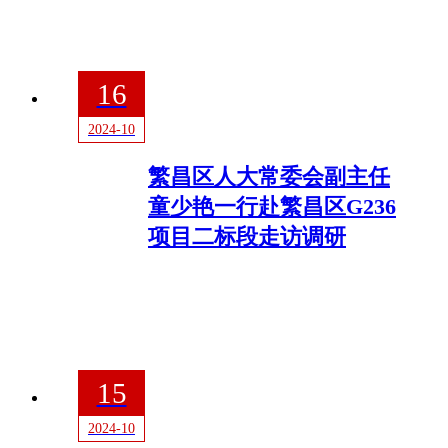
16
2024-10
繁昌区人大常委会副主任
童少艳一行赴繁昌区G236
项目二标段走访调研
15
2024-10