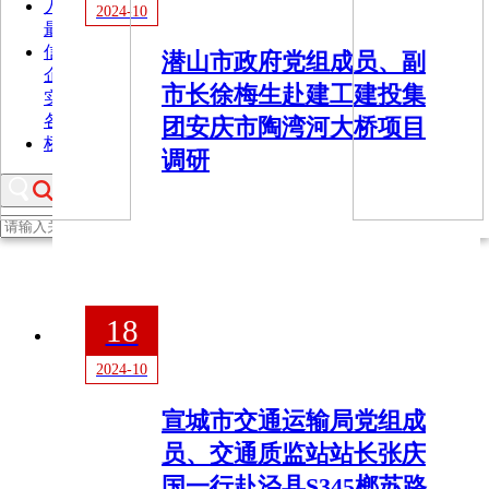
人才资源
2024-10
最新招聘
人才政策
信息公开
潜山市政府党组成员、副
企业信息
经济信息
“三重一大”事项
社会责任履行
整改落
市长徐梅生赴建工建投集
实情况
企业党建
有关部门规定的其他事项
信息公开制度
各级子企业信息公开
团安庆市陶湾河大桥项目
桥隧委员会
调研
18
2024-10
宣城市交通运输局党组成
员、交通质监站站长张庆
国一行赴泾县S345榔苏路