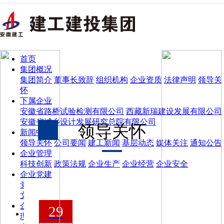
新闻中心
领导关怀
首页
公司要闻
集团概况
建工新闻
集团简介
董事长致辞
组织机构
企业资质
法律声明
领导关
基层动态
怀
媒体关注
下属企业
通知公告
安徽省路桥试验检测有限公司
西藏新瑞建设发展有限公司
安徽省城乡设计发展研究总院有限公司
领导关怀
新闻中心
领导关怀
公司要闻
建工新闻
基层动态
媒体关注
通知公告
企业管理
科技创新
政策法规
企业生产
企业经营
企业安全
企业党建
党的二十大及历次全会精神
党群园地
纪检监察
群团生活
文明创建
“先进典型”事迹
“强国复兴有我”专栏
企业文化
29
理念识别
视觉识别
社会责任
大事记
企业荣誉